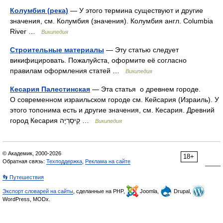
Колумбия (река)
— У этого термина существуют и другие
значения, см. Колумбия (значения). Колумбия англ. Columbia
River …
Википедия
Строительные материалы
— Эту статью следует
викифицировать. Пожалуйста, оформите её согласно
правилам оформления статей …
Википедия
Кесария Палестинская
— Эта статья о древнем городе.
О современном израильском городе см. Кейсария (Израиль). У
этого топонима есть и другие значения, см. Кесария. Древний
город Кесария קֵיסָרְיָה …
Википедия
© Академик, 2000-2026
18+
Обратная связь:
Техподдержка
,
Реклама на сайте
👣 Путешествия
Экспорт словарей на сайты
, сделанные на PHP,
Joomla,
Drupal,
WordPress, MODx.