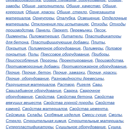
заводы
,
Общие, заполнители
,
Общие, качество
,
Общие,
коррозия
,
Общие, краски
,
Общие, стекло
,
Огнезащита
материалов
,
Огнеупоры
,
Опалубка
,
Освещение
,
Отделочные
материалы
,
Отклонения при испытаниях
,
Отходы
,
Отходы
производства
,
Панели
,
Паркет
,
Перемычки
,
Песок
,
Пигменты
,
Пиломатериал
,
Питатели
,
Пластификаторы
для бетона
,
Пластифицирующие добавки
,
Плиты
,
Покрытия
,
Полимерное оборудование
,
Полимеры
,
Половое
покрытие
,
Полы
,
Прессовое оборудование
,
Приборы
,
Приспособления
,
Прогоны
,
Проектирование
,
Производства
,
Противоморозные добавки
,
Противопожарное оборудование
,
Прочие
,
Прочие, бетон
,
Прочие, замазки
,
Прочие, краски
,
Прочие, оборудование
,
Разновидности древесины
,
Разрушения материалов
,
Раствор
,
Ригеля
,
Сваи
,
Сваизабивное оборудование
,
Сварка
,
Сварочное
оборудование
,
Свойства
,
Свойства бетона
,
Свойства
вяжущих веществ
,
Свойства горной породы
,
Свойства
камней
,
Свойства материалов
,
Свойства цемента
,
Сейсмика
,
Склады
,
Скобяные изделия
,
Смеси сухие
,
Смолы
,
Стекло
,
Строительная химия
,
Строительные материалы
,
Суперпластификаторы
,
Сушильное оборудование
,
Сушка
,