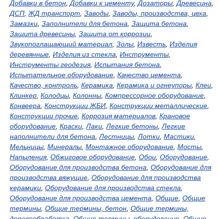
Добавки в бетон
,
Добавки к цементу
,
Дозаторы
,
Древесина
,
ДСП
,
ЖД транспорт
,
Заводы
,
Заводы, производства, цеха
,
Замазки
,
Заполнители для бетона
,
Защита бетона
,
Защита древесины
,
Защита от коррозии
,
Звукопоглащающий материал
,
Золы
,
Известь
,
Изделия
деревянные
,
Изделия из стекла
,
Инструменты
,
Инструменты геодезия
,
Испытания бетона
,
Испытательное оборудование
,
Качество цемента
,
Качество, контроль
,
Керамика
,
Керамика и огнеупоры
,
Клеи
,
Клинкер
,
Колодцы
,
Колонны
,
Компрессорное оборудование
,
Конвеера
,
Конструкции ЖБИ
,
Конструкции металлические
,
Конструкции прочие
,
Коррозия материалов
,
Крановое
оборудование
,
Краски
,
Лаки
,
Легкие бетоны
,
Легкие
наполнители для бетона
,
Лестницы
,
Лотки
,
Мастики
,
Мельницы
,
Минералы
,
Монтажное оборудование
,
Мосты
,
Напыления
,
Обжиговое оборудование
,
Обои
,
Оборудование
,
Оборудование для производства бетона
,
Оборудование для
производства вяжущие
,
Оборудование для производства
керамики
,
Оборудование для производства стекла
,
Оборудование для производства цемента
,
Общие
,
Общие
термины
,
Общие термины, бетон
,
Общие термины,
деревообработка
,
Общие термины, оборудование
,
Общие,