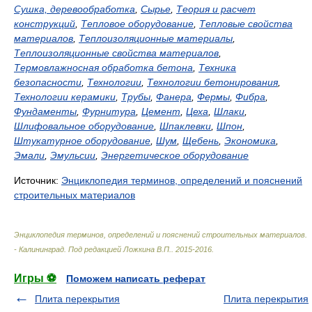
Сушка, деревообработка
,
Сырье
,
Теория и расчет
конструкций
,
Тепловое оборудование
,
Тепловые свойства
материалов
,
Теплоизоляционные материалы
,
Теплоизоляционные свойства материалов
,
Термовлажносная обработка бетона
,
Техника
безопасности
,
Технологии
,
Технологии бетонирования
,
Технологии керамики
,
Трубы
,
Фанера
,
Фермы
,
Фибра
,
Фундаменты
,
Фурнитура
,
Цемент
,
Цеха
,
Шлаки
,
Шлифовальное оборудование
,
Шпаклевки
,
Шпон
,
Штукатурное оборудование
,
Шум
,
Щебень
,
Экономика
,
Эмали
,
Эмульсии
,
Энергетическое оборудование
Источник:
Энциклопедия терминов, определений и пояснений
строительных материалов
Энциклопедия терминов, определений и пояснений строительных материалов.
- Калининград
.
Под редакцией Ложкина В.П.
.
2015-2016
.
Игры ⚽
Поможем написать реферат
Плита перекрытия
Плита перекрытия